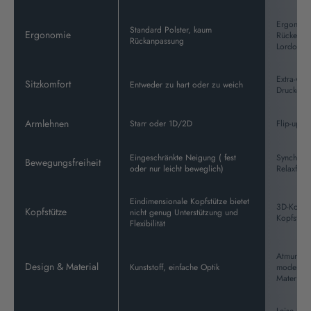
Ergonomi
Standard Polster, kaum
Ergonomie
Rückenleh
Rückanpassung
Lordosen
Extra-weic
Sitzkomfort
Entweder zu hart oder zu weich
Druckentl
Armlehnen
Starr oder 1D/2D
Flip-up A
Eingeschränkte Neigung ( fest
Synchron
Bewegungsfreiheit
oder nur leicht beweglich)
Relaxfunk
Eindimensionale Kopfstütze bietet
3D-Kopfst
Kopfstütze
nicht genug Unterstützung und
Kopfstütz
Flexibilität
Atmungsak
Design & Material
Kunststoff, einfache Optik
modernes
Materiali
Leise Bla