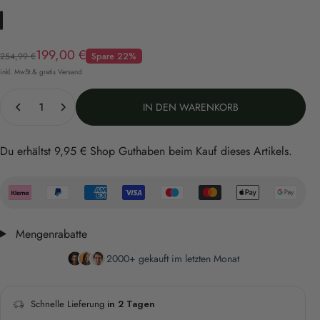
Schwarz
Anthrazit/Schwarz
Creme/Grau
Verkaufspreis
Normaler Preis
199,00 €
254,99 €
Spare 22%
inkl. MwSt.& gratis Versand
Anzahl
IN DEN WARENKORB
Du erhältst
9,95 €
Shop Guthaben beim Kauf dieses Artikels.
Mengenrabatte
2000+ gekauft im letzten Monat
Schnelle Lieferung
in 2 Tagen