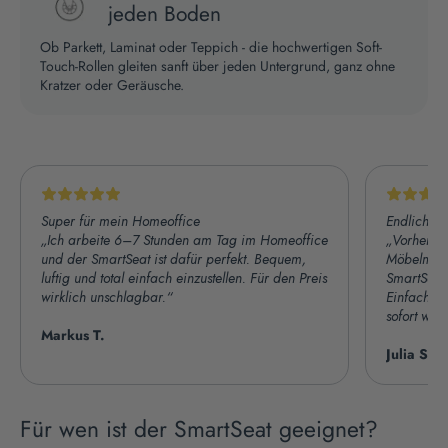
jeden Boden
Ob Parkett, Laminat oder Teppich - die hochwertigen Soft-
Touch-Rollen gleiten sanft über jeden Untergrund, ganz ohne
Kratzer oder Geräusche.
Super für mein Homeoffice
Endlich ke
„Ich arbeite 6–7 Stunden am Tag im Homeoffice
„Vorher ha
und der SmartSeat ist dafür perfekt. Bequem,
Möbelmark
luftig und total einfach einzustellen. Für den Preis
SmartSeat
wirklich unschlagbar.“
Einfach, a
sofort wie
Markus T.
Julia S.
Für wen ist der SmartSeat geeignet?