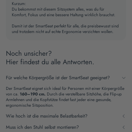
Kurzum:
Du bekommst mit diesem Sitzsystem alles, was du für
Komfort, Fokus und eine bessere Haltung wirklich brauchst.
Damit ist der SmartSeat perfekt für alle, die preisbewusst sind
und trotzdem nicht auf echte Ergonomie verzichten wollen.
Noch unsicher?
Hier findest du alle Antworten.
Für welche Körpergröße ist der SmartSeat geeignet?
Der SmartSeat eignet sich ideal für Personen mit einer Körpergröße
von ca.
160–190 cm.
Durch die verstellbare Sitzhöhe, die Flip-up
Armlehnen und die Kopfstütze findet fast jeder eine gesunde,
ergonomische Sitzposition.
Wie hoch ist die maximale Belastbarkeit?
Der SmartSeat ist bis 150 kg belastbar und dank seiner stabilen
Muss ich den Stuhl selbst montieren?