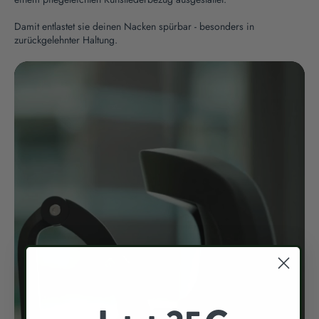
Damit entlastet sie deinen Nacken spürbar - besonders in
zurückgelehnter Haltung.