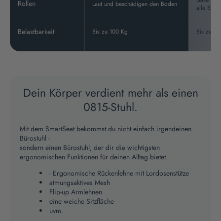
Rollen
Laut und beschädigen den Boden
alle Bode
Belastbarkeit
Bis zu 100 Kg
Bis zu 15
Dein Körper verdient mehr als einen
0815-Stuhl.
Mit dem SmartSeat bekommst du nicht einfach irgendeinen
Bürostuhl -
sondern einen Bürostuhl, der dir die wichtigsten
ergonomischen Funktionen für deinen Alltag bietet.
- Ergonomische Rückenlehne mit Lordosenstütze
atmungsaktives Mesh
Flip-up Armlehnen
eine weiche Sitzfläche
uvm.