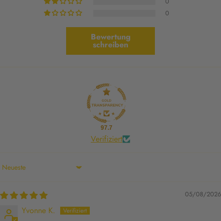
0
0
Bewertung
schreiben
97.7
Verifiziert
Sort by
05/08/2026
Yvonne K.