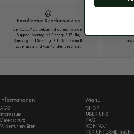
Exzellenter Kundenservice
Qua
Bei CLOUVOU bekommst du erstklassigen
Unsere Prod
Support: Montag bis Freitag: 8-17 Uhr,
innovative F
Samstag und Sonntag: 8-14 Uhr. Schnell,
maxi
zuverlässig und von Kunden geschätzt.
Informationen
Menü
AGB
SHOP
Impressum
ÜBER UNS
Datenschutz
FAQ
Widerruf erklären
KONTAKT
FÜR UNTERNEHMEN