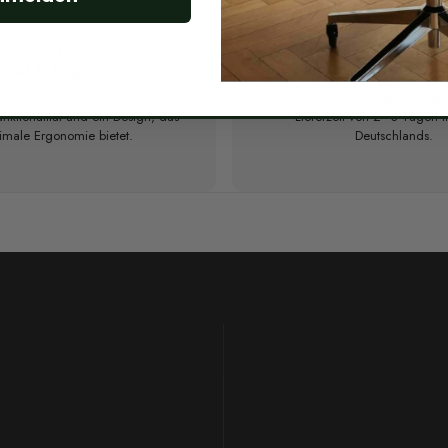
lität & Ergonomie
Kostenloser Premium
ukte vereinen höchste Qualität,
Wir versenden extrem schnell 
unktionalität und ein Design, das
Lieferzeit von 2–3 Tagen i
male Ergonomie bietet.
Deutschlands.