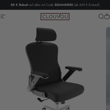
Direkt zum Inhalt
50 € Rabatt
auf alles mit Code
SOMMER50
(ab 249 € Einkauf)
Seitennavigation
Clouvou
Such
W