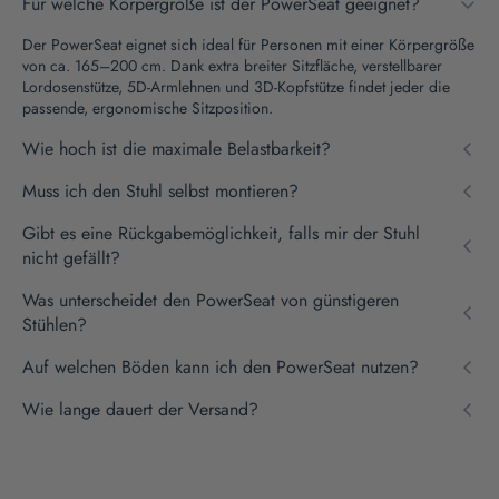
Für welche Körpergröße ist der PowerSeat geeignet?
Der PowerSeat eignet sich ideal für Personen mit einer Körpergröße
von ca. 165–200 cm. Dank extra breiter Sitzfläche, verstellbarer
Lordosenstütze, 5D-Armlehnen und 3D-Kopfstütze findet jeder die
passende, ergonomische Sitzposition.
Wie hoch ist die maximale Belastbarkeit?
Der PowerSeat ist bis zu 200 kg belastbar. Seine extra robuste
Muss ich den Stuhl selbst montieren?
Konstruktion sorgt für maximale Stabilität und Langlebigkeit - auch
bei täglichem, intensivem Gebrauch.
Ja, aber keine Sorge: Die Montage ist unkompliziert. Eine Anleitung
Gibt es eine Rückgabemöglichkeit, falls mir der Stuhl
und alle nötigen Teile sind im Paket enthalten.
nicht gefällt?
Klar! Du kannst den PowerSeat 100 Tage lang risikofrei testen. Wenn
Was unterscheidet den PowerSeat von günstigeren
er nicht zu dir passt, schickst du ihn einfach kostenlos zurück - ganz
Stühlen?
ohne Risiko.
Viele Stühle sind zu schmal oder zu schwach konstruiert. Der
Auf welchen Böden kann ich den PowerSeat nutzen?
PowerSeat wurde speziell für Menschen entwickelt, die mehr Platz
und Stabilität brauchen. Mit 55 cm Sitzbreite, 200 kg Belastbarkeit,
Die Phantom Wheels sind extra stabil und gleiten leise sowie
Wie lange dauert der Versand?
5D-Armlehnen, 3D-Kopfstütze und Phantom Wheels bietet er dir
kratzfrei über alle gängigen Böden: Parkett, Laminat, Fliesen oder
Komfort und Ergonomie, die du bei Standardstühlen nicht findest.
Teppich.
Der Stuhl ist sofort lieferbar und erreicht dich in der Regel innerhalb
von 2–4 Werktagen - direkt aus unserem Lager in Deutschland.