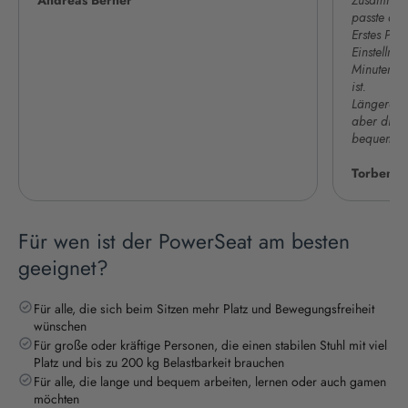
Andreas Berner
Zusammenb
passte auf
Erstes Pro
Einstellmö
Minuten al
ist.
Längeres S
aber die 
bequem!
Torben K
Für wen ist der PowerSeat am besten
geeignet?
Für alle, die sich beim Sitzen mehr Platz und Bewegungsfreiheit
wünschen
Für große oder kräftige Personen, die einen stabilen Stuhl mit viel
Platz und bis zu 200 kg Belastbarkeit brauchen
Für alle, die lange und bequem arbeiten, lernen oder auch gamen
möchten