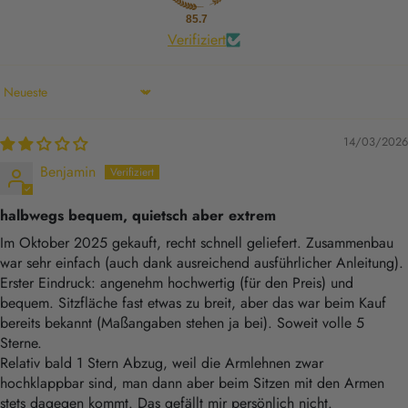
85.7
Verifiziert
Sort by
14/03/2026
Benjamin
halbwegs bequem, quietsch aber extrem
Im Oktober 2025 gekauft, recht schnell geliefert. Zusammenbau
war sehr einfach (auch dank ausreichend ausführlicher Anleitung).
Erster Eindruck: angenehm hochwertig (für den Preis) und
bequem. Sitzfläche fast etwas zu breit, aber das war beim Kauf
bereits bekannt (Maßangaben stehen ja bei). Soweit volle 5
Sterne.
Relativ bald 1 Stern Abzug, weil die Armlehnen zwar
hochklappbar sind, man dann aber beim Sitzen mit den Armen
stets dagegen kommt. Das gefällt mir persönlich nicht.