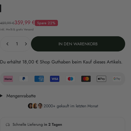
Schwarz
Anthrazit/Schwarz
Creme/Grau
Verkaufspreis
Normaler Preis
359,99 €
459,99 €
Spare 22%
inkl. MwSt.& gratis Versand
Anzahl
IN DEN WARENKORB
Du erhältst
18,00 €
Shop Guthaben beim Kauf dieses Artikels.
Mengenrabatte
2000+ gekauft im letzten Monat
Schnelle Lieferung
in 2 Tagen