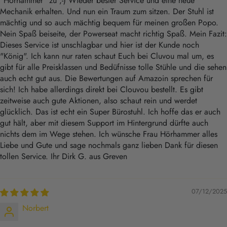
"Hörhammer" zu ;-) Wieder bester Service und eine neue
Mechanik erhalten. Und nun ein Traum zum sitzen. Der Stuhl ist
mächtig und so auch mächtig bequem für meinen großen Popo.
Nein Spaß beiseite, der Powerseat macht richtig Spaß. Mein Fazit:
Dieses Service ist unschlagbar und hier ist der Kunde noch
"König". Ich kann nur raten schaut Euch bei Cluvou mal um, es
gibt für alle Preisklassen und Bedüfnisse tolle Stühle und die sehen
auch echt gut aus. Die Bewertungen auf Amazoin sprechen für
sich! Ich habe allerdings direkt bei Clouvou bestellt. Es gibt
zeitweise auch gute Aktionen, also schaut rein und werdet
glücklich. Das ist echt ein Super Bürostuhl. Ich hoffe das er auch
gut hält, aber mit diesem Support im Hintergrund dürfte auch
nichts dem im Wege stehen. Ich wünsche Frau Hörhammer alles
Liebe und Gute und sage nochmals ganz lieben Dank für diesen
tollen Service. Ihr Dirk G. aus Greven
07/12/2025
Norbert