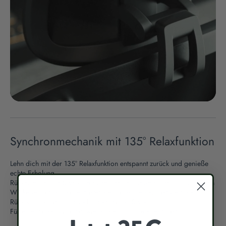
Synchronmechanik mit 135° Relaxfunktion
Lehn dich mit der 135° Relaxfunktion entspannt zurück und genieße
echte Erholung.
Rückenlehne und Sitzfläche folgen deinen Bewegungen im optimalen
Winkelverhältnis - das entlastet die Bandscheiben, aktiviert die
Rückenmuskulatur und verhindert starres Sitzen.
Für eine Pausen-Qualität, wie du sie noch nie erlebt hast.