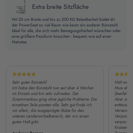
Extra breite Sitzfläche
Mit 55 cm Breite und bis zu 200 KG Belastbarkeit bietet dir
der PowerSeat so viel Raum wie kaum ein anderer Bürostuhl.
Ideal für alle, die sich mehr Bewegungsfreiheit wünschen oder
eine größere Passform brauchen - bequem wie auf einer
Matratze.
Sehr guter Bürostuhl
Hält was e
Ich habe den Bürostuhl nun seit über 4 Wochen
Muss ehrli
im Einsatz und bin sehr zufrieden. Der
Zweifel ob
Zusammenbau ging ohne jegliche Probleme. Die
Aber zum G
einzelnen Teile passten alle. Sehr gut finde ich
enttäuscht.
vor allem, die ausgeprägte Stütze für den
Versand: E
unteren Lendenwirbelbereich, der mir einen
Verpackung
guten Halt gibt.
verpackt. 
Kratzer u