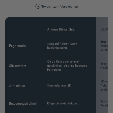
Siwpen zum Vergleichen
Andere Bürostühle
CLOUV
Ergonomi
Standard Polster, kaum
Ergonomie
Rückenleh
Rückanpassung
Lordosens
Oft zu klein oder schmal
Extra brei
Sitzkomfort
geschnitten, oft ohne bequeme
weicher P
Polsterung
5D-Armleh
Armlehnen
Starr oder max 2D
Tiefe, Win
hochklap
Synchron
Bewegungsfreiheit
Eingeschränkte Neigung
Relaxfunk