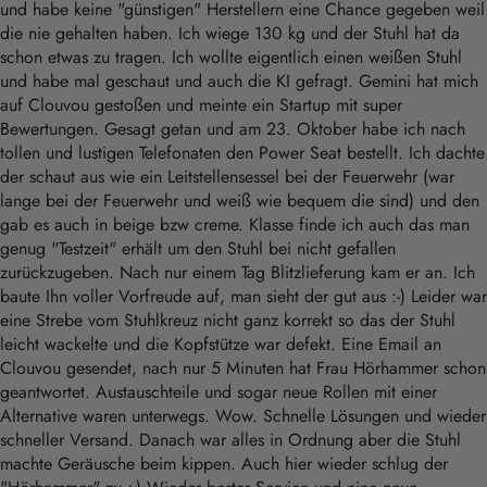
und habe keine "günstigen" Herstellern eine Chance gegeben weil
die nie gehalten haben. Ich wiege 130 kg und der Stuhl hat da
schon etwas zu tragen. Ich wollte eigentlich einen weißen Stuhl
und habe mal geschaut und auch die KI gefragt. Gemini hat mich
auf Clouvou gestoßen und meinte ein Startup mit super
Bewertungen. Gesagt getan und am 23. Oktober habe ich nach
tollen und lustigen Telefonaten den Power Seat bestellt. Ich dachte
der schaut aus wie ein Leitstellensessel bei der Feuerwehr (war
lange bei der Feuerwehr und weiß wie bequem die sind) und den
gab es auch in beige bzw creme. Klasse finde ich auch das man
genug "Testzeit" erhält um den Stuhl bei nicht gefallen
zurückzugeben. Nach nur einem Tag Blitzlieferung kam er an. Ich
baute Ihn voller Vorfreude auf, man sieht der gut aus :-) Leider war
eine Strebe vom Stuhlkreuz nicht ganz korrekt so das der Stuhl
leicht wackelte und die Kopfstütze war defekt. Eine Email an
Clouvou gesendet, nach nur 5 Minuten hat Frau Hörhammer schon
geantwortet. Austauschteile und sogar neue Rollen mit einer
Alternative waren unterwegs. Wow. Schnelle Lösungen und wieder
schneller Versand. Danach war alles in Ordnung aber die Stuhl
machte Geräusche beim kippen. Auch hier wieder schlug der