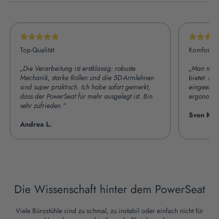
Top-Qualität
Komfort p
„Die Verarbeitung ist erstklassig: robuste
„Man merkt
Mechanik, starke Rollen und die 5D-Armlehnen
bietet. Ic
sind super praktisch. Ich habe sofort gemerkt,
eingeengt z
dass der PowerSeat für mehr ausgelegt ist. Bin
ergonomisc
sehr zufrieden.“
Sven K.
Andrea L.
Die Wissenschaft hinter dem PowerSeat
Viele Bürostühle sind zu schmal, zu instabil oder einfach nicht für