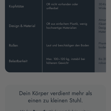
Oft nicht vorhanden oder
3D-Kopfst
Kopfstütze
unflexibel
Winkel ve
Atmungsak
Oft aus einfachem Plastik, wenig
(Quantum
Design & Material
hochwertige Materialien
Design u
Materiali
Phantom W
Rollen
Laut und beschädigen den Boden
bodensc
Max. 100–120 kg, instabil bei
Bis 200 k
Belastbarkeit
höherem Gewicht
robuste K
Dein Körper verdient mehr als
einen zu kleinen Stuhl.