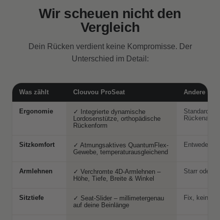
Wir scheuen nicht den
Vergleich
Dein Rücken verdient keine Kompromisse. Der
Unterschied im Detail:
Was zählt
Clouvou ProSeat
Andere Bür
Ergonomie
Standard-Po
✓ Integrierte dynamische
Rückenanpa
Lordosenstütze, orthopädische
Rückenform
Sitzkomfort
Entweder zu 
✓ Atmungsaktives QuantumFlex-
Gewebe, temperaturausgleichend
Armlehnen
Starr oder n
✓ Verchromte 4D-Armlehnen –
Höhe, Tiefe, Breite & Winkel
Sitztiefe
Fix, keine 
✓ Seat-Slider – millimetergenau
auf deine Beinlänge