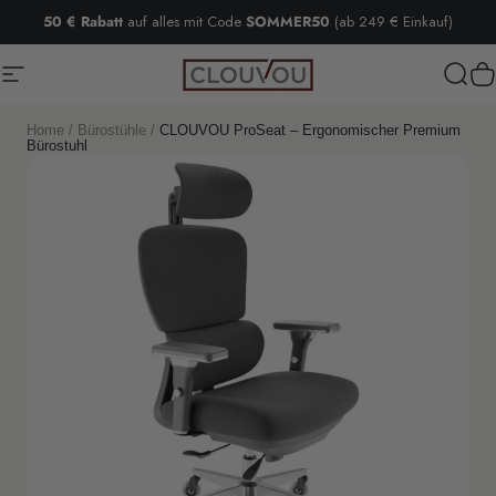
Direkt zum Inhalt
50 € Rabatt
auf alles mit Code
SOMMER50
(ab 249 € Einkauf)
Seitennavigation
Clouvou
Such
W
Home / Bürostühle /
CLOUVOU ProSeat – Ergonomischer Premium
Bürostuhl