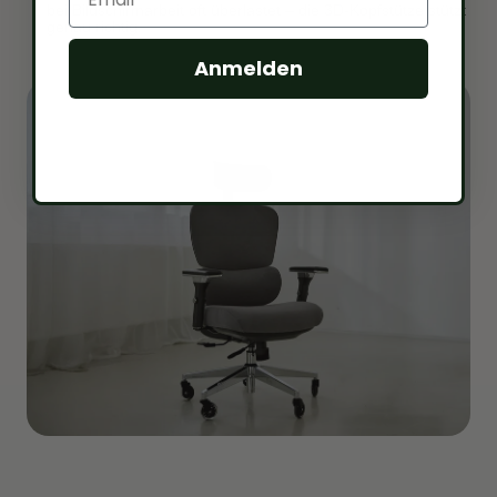
bei Bildschirmarbeit oft überlastet – die 3D-Kopfstütze stützt
genau richtig.
Anmelden