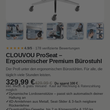
★★★★★
4.9/5
· 178 verifizierte Bewertungen
CLOUVOU ProSeat –
Ergonomischer Premium Bürostuhl
Der Profi unter den ergonomischen Bürostühlen. Für alle, die
täglich viele Stunden leisten.
329,99 €
429,99 €
Du sparst 100 €
inkl. MwSt. & gratis Versand · Kauf auf Rechnung & Ratenzahlung
möglich
✓
Dynamische Lordosenstütze – passt sich automatisch deiner
Haltung an
✓
4D-Armlehnen aus Metall, Seat-Slider & 3-fach neigbare
Rückenlehne
✓
QuantumFlex-Gewebe, bis 2 m Körpergröße & 150 kg