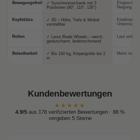
Bewegungsfreiheit
Eingeschränk
✓ Synchronmechanik mit 3
Neigung
Positionen (90°, 110°, 135°)
Kopfstütze
Eindimension
✓ 3D – Höhe, Tiefe & Winkel
Unterstützu
verstellbar
Rollen
Laut und be
✓ Leise Blade Wheels – weich,
geräuscharm, bodenschonend
Belastbarkeit
Meist nur bi
✓ Bis 150 kg, Körpergröße bis 2
m
Kundenbewertungen
★★★★★
4.9/5
aus 178 verifizierten Bewertungen · 88 %
vergeben 5 Sterne