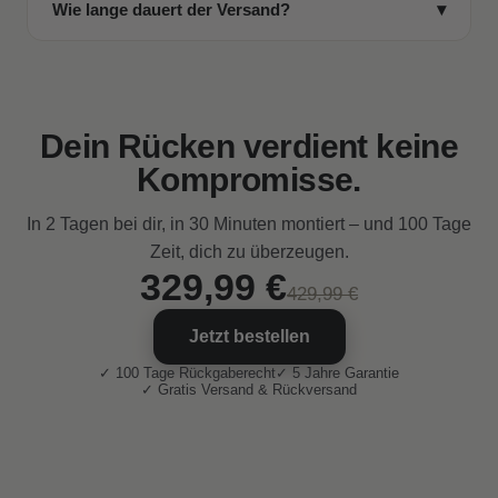
Wie lange dauert der Versand?
▾
Blade Wheels und eine langlebige Synchronmechanik
für alle gängigen Bodenarten geeignet – egal ob
mit Neigungsfunktion.
Parkett, Laminat, Fliesen oder Teppich. Kein
Der Stuhl ist sofort lieferbar und erreicht dich in der
Quietschen, keine Kratzer.
Regel innerhalb von 1–2 Werktagen – direkt aus
unserem Lager in Deutschland. Versand und
Rückversand sind kostenlos.
Dein Rücken verdient keine
Kompromisse.
In 2 Tagen bei dir, in 30 Minuten montiert – und 100 Tage
Zeit, dich zu überzeugen.
329,99 €
429,99 €
Jetzt bestellen
✓ 100 Tage Rückgaberecht
✓ 5 Jahre Garantie
✓ Gratis Versand & Rückversand