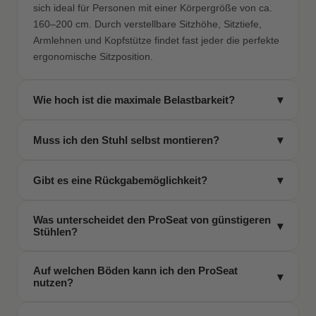
sich ideal für Personen mit einer Körpergröße von ca.
160–200 cm. Durch verstellbare Sitzhöhe, Sitztiefe,
Armlehnen und Kopfstütze findet fast jeder die perfekte
ergonomische Sitzposition.
Wie hoch ist die maximale Belastbarkeit?
▾
Der ProSeat ist bis 150 kg belastbar und dank seiner
Muss ich den Stuhl selbst montieren?
▾
stabilen Konstruktion auch für intensives, tägliches
Arbeiten über viele Stunden hinweg ausgelegt.
Ja, aber keine Sorge: Die Montage ist unkompliziert.
Gibt es eine Rückgabemöglichkeit?
▾
Eine deutsche Schritt-für-Schritt-Anleitung,
Aufbauvideos und alle nötigen Teile sind im Paket
Klar! Du kannst den ProSeat 100 Tage lang risikofrei
enthalten – in ca. 30 Minuten erledigt.
Was unterscheidet den ProSeat von günstigeren
testen. Wenn er nicht zu dir passt, schickst du ihn
▾
Stühlen?
einfach kostenlos zurück – ganz ohne Risiko.
Der ProSeat wurde ergonomisch durchdacht, mit
Auf welchen Böden kann ich den ProSeat
hochwertigen Materialien gebaut und bietet Funktionen,
▾
nutzen?
die bei günstigen Modellen oft fehlen – wie eine
dynamische Lordosenstütze, Seat-Slider, flüsterleise
Dank der hochwertigen Blade Wheels ist der ProSeat