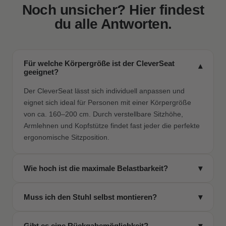
Noch unsicher? Hier findest
du alle Antworten.
Für welche Körpergröße ist der CleverSeat
▾
geeignet?
Der CleverSeat lässt sich individuell anpassen und
eignet sich ideal für Personen mit einer Körpergröße
von ca. 160–200 cm. Durch verstellbare Sitzhöhe,
Armlehnen und Kopfstütze findet fast jeder die perfekte
ergonomische Sitzposition.
Wie hoch ist die maximale Belastbarkeit?
▾
Der CleverSeat ist bis 150 kg belastbar und dank seiner
Muss ich den Stuhl selbst montieren?
▾
stabilen Konstruktion auch für intensives, tägliches
Arbeiten über viele Stunden hinweg ausgelegt.
Ja, aber keine Sorge: Die Montage ist unkompliziert.
Gibt es eine Rückgabemöglichkeit?
▾